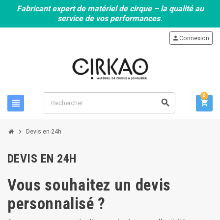
Fabricant expert de matériel de cirque – la qualité au
service de vos performances.
person
Connexion
0
view_headline
search
shopping_cart
chevron_right
Devis en 24h
DEVIS EN 24H
Vous souhaitez un devis
personnalisé ?