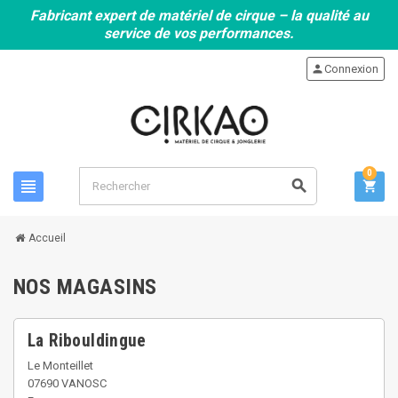
Fabricant expert de matériel de cirque – la qualité au
service de vos performances.
person
Connexion
0
view_headline
search
shopping_cart
Accueil
NOS MAGASINS
La Ribouldingue
Le Monteillet
07690 VANOSC