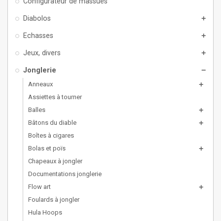
Configurateur de massues
Diabolos
add
Echasses
add
Jeux, divers
add
Jonglerie
remove
Anneaux
add
Assiettes à tourner
Balles
add
Bâtons du diable
add
Boîtes à cigares
Bolas et poïs
add
Chapeaux à jongler
Documentations jonglerie
Flow art
add
Foulards à jongler
Hula Hoops