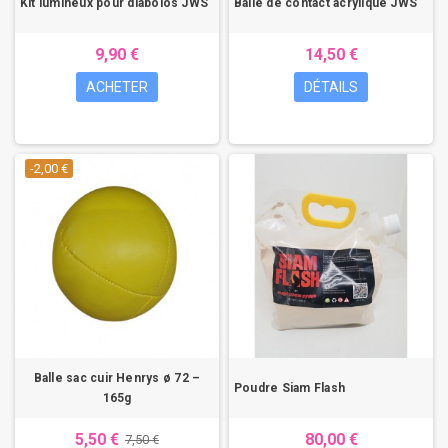
Kit lumineux pour diabolos JWS
Balle de contact acrylique JWS
9,90 €
14,50 €
ACHETER
DÉTAILS
-2,00 €
Balle sac cuir Henrys ø 72 –
Poudre Siam Flash
165g
5,50 €
80,00 €
7,50 €