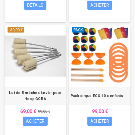
DÉTAILS
ACHETER
-30,00 €
PACK
Lot de 5 mèches kevlar pour
Pack cirque ECO 10 x enfants
Hoop GORA
69,00 €
99,00 €
99,00 €
ACHETER
ACHETER