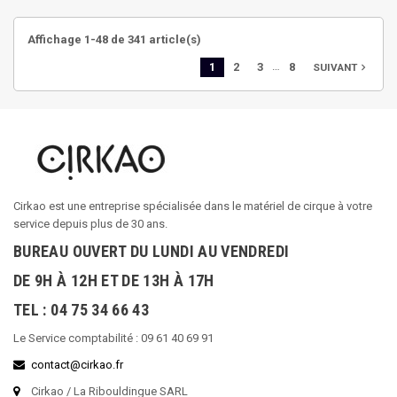
Affichage 1-48 de 341 article(s)
…
1
2
3
8
navigate_next
SUIVANT
Cirkao est une entreprise spécialisée dans le matériel de cirque à votre
service depuis plus de 30 ans.
BUREAU OUVERT DU LUNDI AU VENDREDI
DE 9H À 12H ET DE 13H À 17H
TEL : 04 75 34 66 43
Le Service comptabilité : 09 61 40 69 91
contact@cirkao.fr
Cirkao / La Ribouldingue SARL