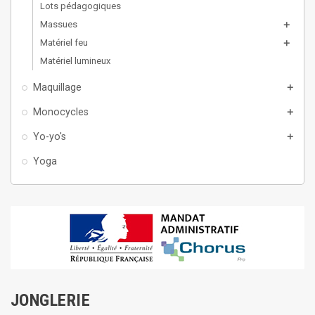
Lots pédagogiques
Massues
add
Matériel feu
add
Matériel lumineux
Maquillage
add
Monocycles
add
Yo-yo's
add
Yoga
JONGLERIE