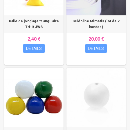
Balle de jonglage triangulaire
Guidoline Mimetis (lot de 2
Tri-It JWS
bandes)
2,40 €
20,00 €
DÉTAILS
DÉTAILS