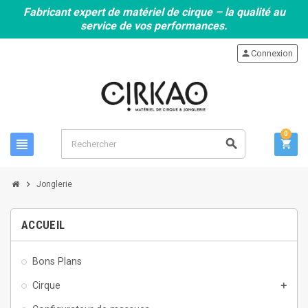
Fabricant expert de matériel de cirque – la qualité au
service de vos performances.
person
Connexion
0
view_headline
search
shopping_cart
chevron_right
Jonglerie
ACCUEIL
Bons Plans
Cirque
add