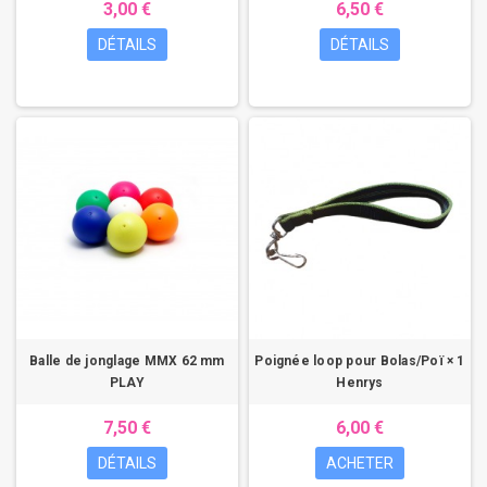
3,00 €
6,50 €
DÉTAILS
DÉTAILS
Balle de jonglage MMX 62 mm
Poignée loop pour Bolas/Poï × 1
PLAY
Henrys
7,50 €
6,00 €
DÉTAILS
ACHETER