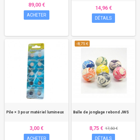
89,00 €
14,96 €
ACHETER
DÉTAILS
-8,75 €
Pile × 3 pour matériel lumineux
Balle de jonglage rebond JWS
3,00 €
8,75 €
17,50 €
ACHETER
DÉTAILS