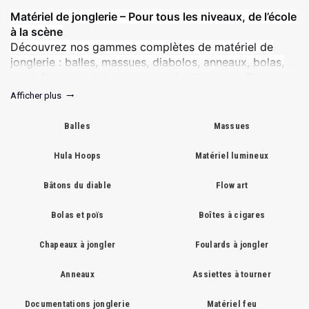
Matériel de jonglerie – Pour tous les niveaux, de l’école
à la scène
Découvrez nos gammes complètes de matériel de
jonglerie : balles, massues, diabolos, anneaux, bolas,
poi, bâtons du diable, massues lumineuses… Que vous
soyez débutant, professionnel ou école de cirque,
Afficher plus
trending_flat
trouvez l’équipement adapté à votre pratique. Qualité,
durabilité et confort garantis.
Balles
Massues
Hula Hoops
Matériel lumineux
Bâtons du diable
Flow art
Bolas et poïs
Boîtes à cigares
Chapeaux à jongler
Foulards à jongler
Anneaux
Assiettes à tourner
Documentations jonglerie
Matériel feu