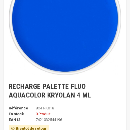
RECHARGE PALETTE FLUO
AQUACOLOR KRYOLAN 4 ML
Référence
8C-PRK018
En stock
0 Produit
EAN13
7421032544196
Bientôt de retour
block