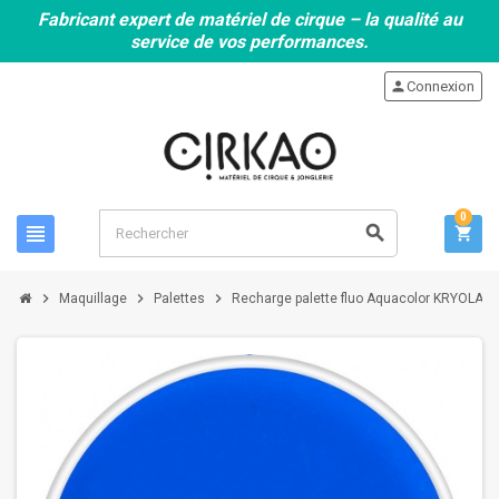
Fabricant expert de matériel de cirque – la qualité au
service de vos performances.
person
Connexion
0
view_headline
search
shopping_cart
chevron_right
chevron_right
chevron_right
Maquillage
Palettes
Recharge palette fluo Aquacolor KRYOLAN 