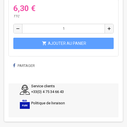
6,30 €
TTC
remove
add
shopping_cart
AJOUTER AU PANIER
PARTAGER
Service clients
+33(0) 4 75 34 66 43
Politique de livraison