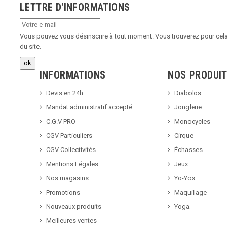
LETTRE D'INFORMATIONS
Vous pouvez vous désinscrire à tout moment. Vous trouverez pour cela 
du site.
INFORMATIONS
NOS PRODUI
Devis en 24h
Diabolos
Mandat administratif accepté
Jonglerie
C.G.V PRO
Monocycles
CGV Particuliers
Cirque
CGV Collectivités
Échasses
Mentions Légales
Jeux
Nos magasins
Yo-Yos
Promotions
Maquillage
Nouveaux produits
Yoga
Meilleures ventes