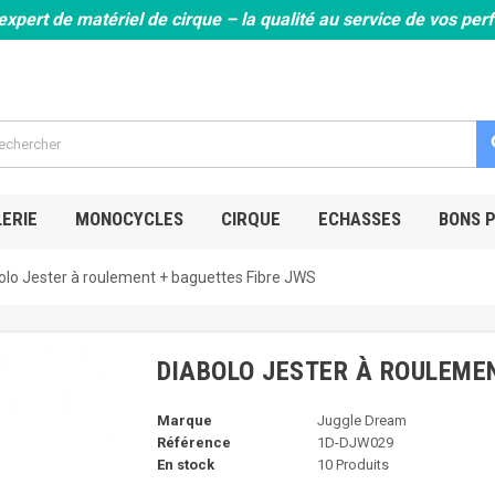
expert de matériel de cirque – la qualité au service de vos pe
s
ERIE
MONOCYCLES
CIRQUE
ECHASSES
BONS 
olo Jester à roulement + baguettes Fibre JWS
DIABOLO JESTER À ROULEMEN
Marque
Juggle Dream
Référence
1D-DJW029
En stock
10 Produits