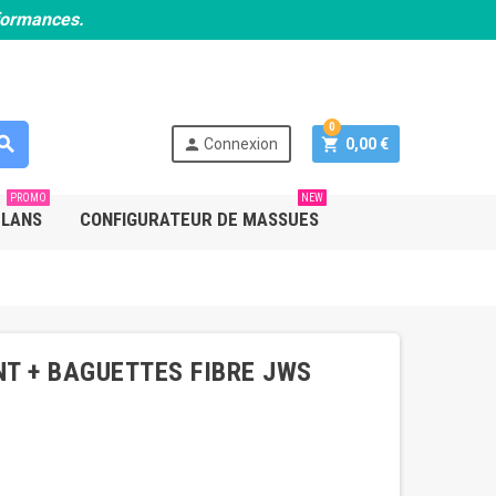
rformances.
0
earch
person
shopping_cart
Connexion
0,00 €
PROMO
NEW
PLANS
CONFIGURATEUR DE MASSUES
T + BAGUETTES FIBRE JWS