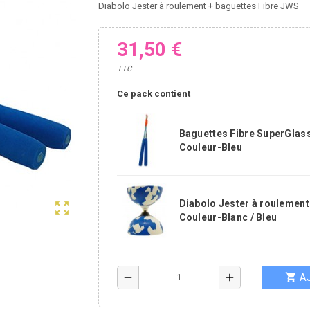
Diabolo Jester à roulement + baguettes Fibre JWS
31,50 €
TTC
Ce pack contient
Baguettes Fibre SuperGlas
Couleur-Bleu
Diabolo Jester à roulemen
zoom_out_map
Couleur-Blanc / Bleu
shopping_cart
remove
add
A