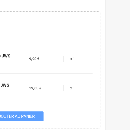
s JWS
9,90 €
x 1
t JWS
19,60 €
x 1
JOUTER AU PANIER