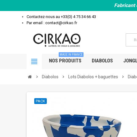
Fabricant 
Contactez-nous au
+33(0) 4 75 34 66 43
Par email : contact@cirkao.fr
MADE IN FRANCE
view_headline
NOS PRODUITS
DIABOLOS
JONGL
chevron_right
Diabolos
chevron_right
Lots Diabolos + baguettes
chevron_right
Diab
PACK