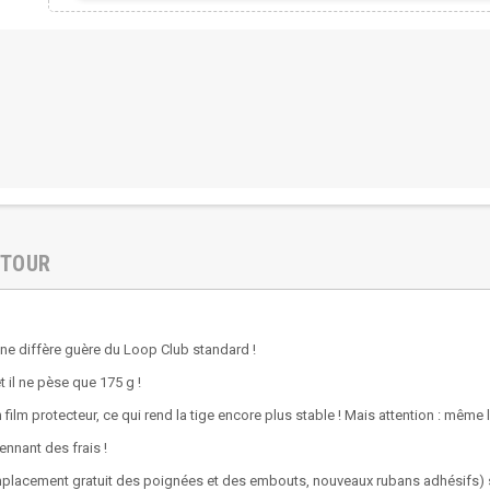
ETOUR
ne diffère guère du Loop Club standard !
 il ne pèse que 175 g !
ilm protecteur, ce qui rend la tige encore plus stable ! Mais attention : même
ennant des frais !
mplacement gratuit des poignées et des embouts, nouveaux rubans adhésifs) s