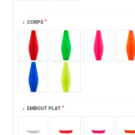
*
CORPS
chevron_right
*
EMBOUT PLAT
chevron_right