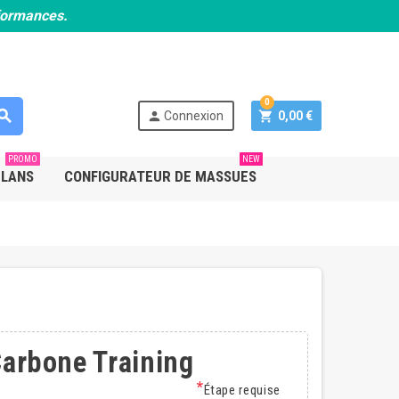
rformances.
0
earch
person
shopping_cart
Connexion
0,00 €
PROMO
NEW
PLANS
CONFIGURATEUR DE MASSUES
Carbone Training
*
Étape requise