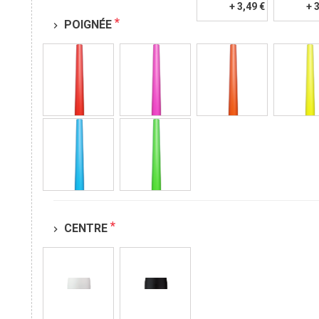
+ 3,49 €
+ 
*
POIGNÉE
chevron_right
*
CENTRE
chevron_right