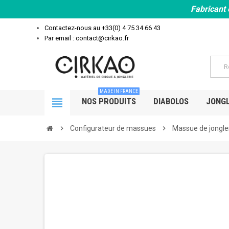
Fabricant 
Contactez-nous au
+33(0) 4 75 34 66 43
Par email : contact@cirkao.fr
MADE IN FRANCE
view_headline
NOS PRODUITS
DIABOLOS
JONGL
chevron_right
Configurateur de massues
chevron_right
Massue de jongle