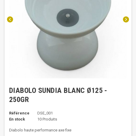
chevron_left
chevron_right
DIABOLO SUNDIA BLANC Ø125 -
250GR
Référence
DSE_001
En stock
10 Produits
Diabolo haute performance axe fixe