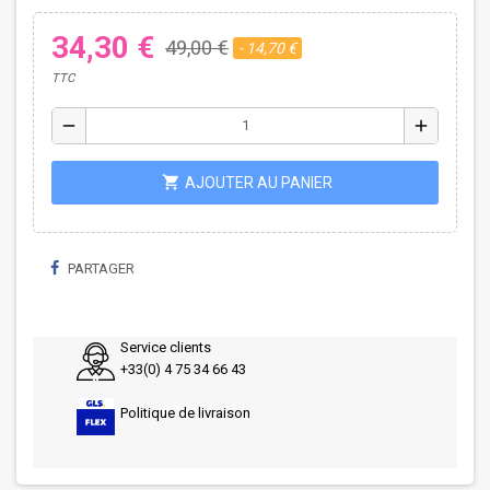
34,30 €
49,00 €
- 14,70 €
TTC
remove
add
shopping_cart
AJOUTER AU PANIER
PARTAGER
Service clients
+33(0) 4 75 34 66 43
Politique de livraison