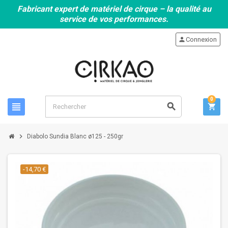
Fabricant expert de matériel de cirque – la qualité au
service de vos performances.
person
Connexion
0
view_headline
search
shopping_cart
chevron_right
Diabolo Sundia Blanc ø125 - 250gr
-14,70 €