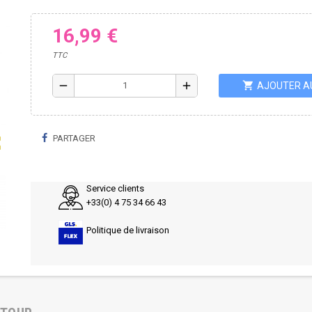
16,99 €
TTC
shopping_cart
remove
add
AJOUTER A
PARTAGER
ap
Service clients
+33(0) 4 75 34 66 43
Politique de livraison