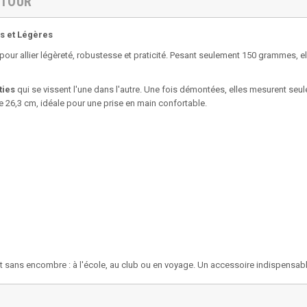
ETOUR
s et Légères
r allier légèreté, robustesse et praticité. Pesant seulement 150 grammes, elle
ties
qui se vissent l'une dans l'autre. Une fois démontées, elles mesurent seu
e 26,3 cm, idéale pour une prise en main confortable.
 sans encombre : à l'école, au club ou en voyage. Un accessoire indispensable 