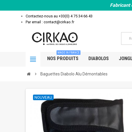
Fabricant 
Contactez-nous au
+33(0) 4 75 34 66 43
Par email : contact@cirkao.fr
MADE IN FRANCE
view_headline
NOS PRODUITS
DIABOLOS
JONGL
chevron_right
Baguettes Diabolo Alu Démontables
NOUVEAU