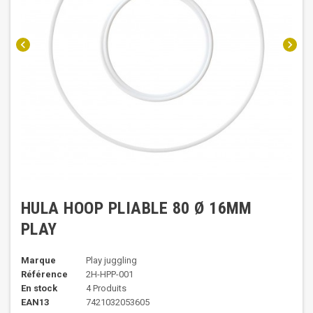
chevron_left
chevron_right
HULA HOOP PLIABLE 80 Ø 16MM
PLAY
Marque
Play juggling
Référence
2H-HPP-001
En stock
4 Produits
EAN13
7421032053605