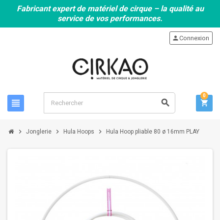
Fabricant expert de matériel de cirque – la qualité au
service de vos performances.
person
Connexion
0
view_headline
search
shopping_cart
chevron_right
chevron_right
chevron_right
Jonglerie
Hula Hoops
Hula Hoop pliable 80 ø 16mm PLAY