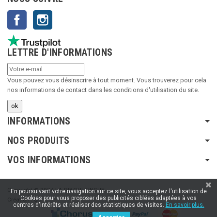
Facebook
Instagram
LETTRE D'INFORMATIONS
Vous pouvez vous désinscrire à tout moment. Vous trouverez pour cela
nos informations de contact dans les conditions d'utilisation du site.
INFORMATIONS
NOS PRODUITS
VOS INFORMATIONS
Copyright © 2024 LA RIBOULDINGUE
En poursuivant votre navigation sur ce site, vous acceptez l'utilisation de
Cookies pour vous proposer des publicités ciblées adaptées à vos
Création :
SFI
centres d'intérêts et réaliser des statistiques de visites.
En savoir plus.