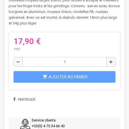
nouveaux moyeux larges Vision, plus faciles à attraper et meilleurs
pour les finger tricks et les grindings. Contenu : axe en acier, écrous
borgnes en aluminium, moyeux Vision, rondelles PA, rouleau
galvanisé. Avec ce set monté, le diabolo devient 14mm plus large
et 34g plus léger.
17,90 €
TTC
remove
add
shopping_cart
AJOUTER AU PANIER
PARTAGER
Service clients
+33(0) 4 75 34 66 43