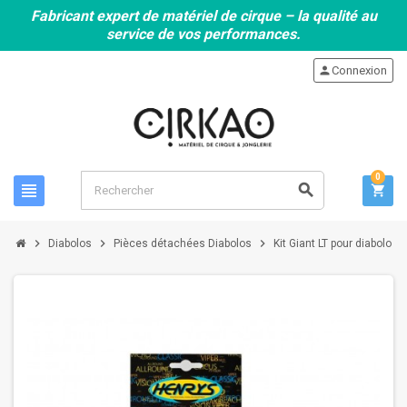
Fabricant expert de matériel de cirque – la qualité au
service de vos performances.
person
Connexion
0
view_headline
search
shopping_cart
chevron_right
chevron_right
chevron_right
Diabolos
Pièces détachées Diabolos
Kit Giant LT pour diabolo 