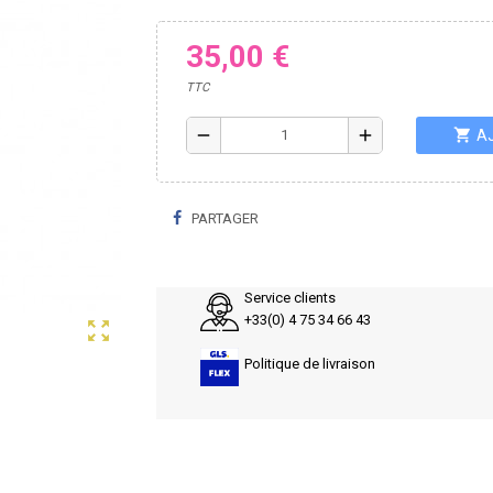
35,00 €
TTC
shopping_cart
remove
add
A
PARTAGER
Service clients
+33(0) 4 75 34 66 43
zoom_out_map
Politique de livraison