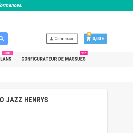
rformances.
0
earch
person
shopping_cart
Connexion
0,00 €
PROMO
NEW
PLANS
CONFIGURATEUR DE MASSUES
LO JAZZ HENRYS
.