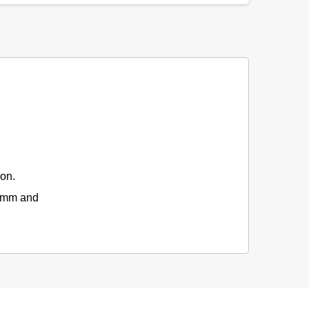
ion.
20mm and