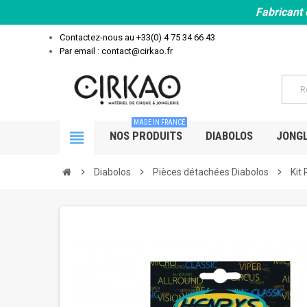
Fabricant 
Contactez-nous au
+33(0) 4 75 34 66 43
Par email : contact@cirkao.fr
MADE IN FRANCE
view_headline
NOS PRODUITS
DIABOLOS
JONGL
chevron_right
Diabolos
chevron_right
Pièces détachées Diabolos
chevron_right
Kit