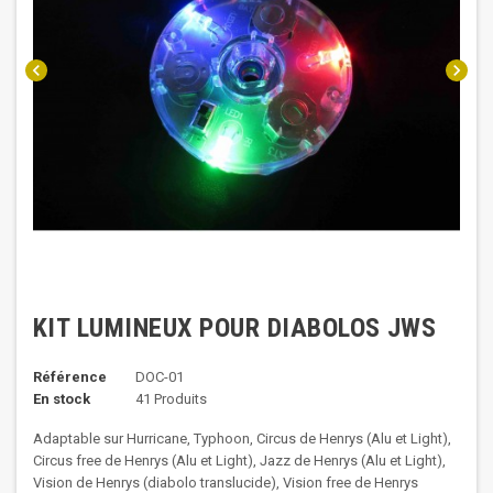
chevron_left
chevron_right
KIT LUMINEUX POUR DIABOLOS JWS
Référence
DOC-01
En stock
41 Produits
Adaptable sur Hurricane, Typhoon, Circus de Henrys (Alu et Light),
Circus free de Henrys (Alu et Light), Jazz de Henrys (Alu et Light),
Vision de Henrys (diabolo translucide), Vision free de Henrys