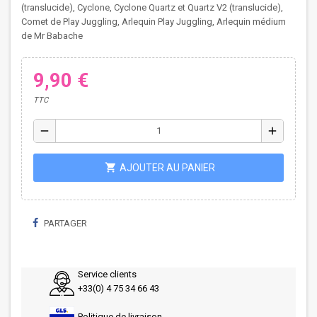
(translucide), Cyclone, Cyclone Quartz et Quartz V2 (translucide),
Comet de Play Juggling, Arlequin Play Juggling, Arlequin médium
de Mr Babache
9,90 €
TTC
remove
add
shopping_cart
AJOUTER AU PANIER
PARTAGER
Service clients
+33(0) 4 75 34 66 43
Politique de livraison