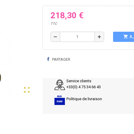
218,30 €
TTC
shopping_cart
remove
add
A
PARTAGER
Service clients
+33(0) 4 75 34 66 43
zoom_out_map
Politique de livraison