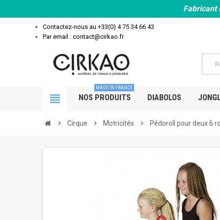
Fabricant 
Contactez-nous au
+33(0) 4 75 34 66 43
Par email : contact@cirkao.fr
MADE IN FRANCE
view_headline
NOS PRODUITS
DIABOLOS
JONGL
chevron_right
Cirque
chevron_right
Motricités
chevron_right
Pédoroll pour deux 6 r