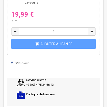
2 Produits
19,99 €
TTC
remove
add
shopping_cart
AJOUTER AU PANIER
PARTAGER
Service clients
+33(0) 4 75 34 66 43
Politique de livraison