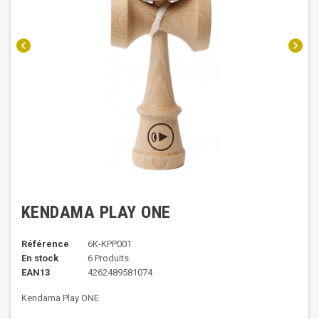
chevron_left
chevron_right
KENDAMA PLAY ONE
Référence
6K-KPP001
En stock
6 Produits
EAN13
4262489581074
Kendama Play ONE