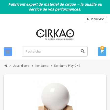
Fabricant expert de matériel de cirque – la qualité au
service de vos performances.
person
Connexion
0
view_headline
search
shopping_cart
chevron_right
chevron_right
chevron_right
Jeux, divers
Kendama
Kendama Play ONE