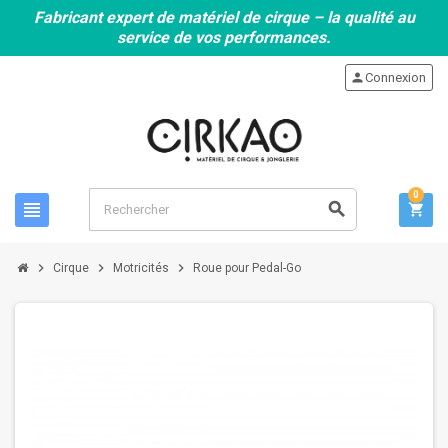
Fabricant expert de matériel de cirque – la qualité au
service de vos performances.
person
Connexion
0
view_headline
search
shopping_cart
chevron_right
chevron_right
chevron_right
Cirque
Motricités
Roue pour Pedal-Go