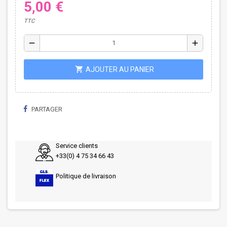
5,00 €
TTC
remove
add
shopping_cart
AJOUTER AU PANIER
PARTAGER
Service clients
+33(0) 4 75 34 66 43
Politique de livraison