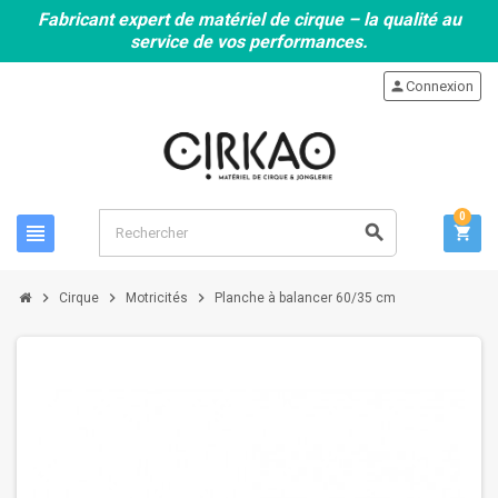
Fabricant expert de matériel de cirque – la qualité au
service de vos performances.
person
Connexion
0
view_headline
search
shopping_cart
chevron_right
chevron_right
chevron_right
Cirque
Motricités
Planche à balancer 60/35 cm