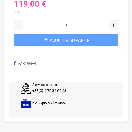
119,00 €
TTC
remove
add
shopping_cart
AJOUTER AU PANIER
PARTAGER
Service clients
+33(0) 4 75 34 66 43
Politique de livraison