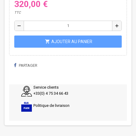
320,00 €
TTC
remove
add
shopping_cart
AJOUTER AU PANIER
PARTAGER
Service clients
+33(0) 4 75 34 66 43
Politique de livraison