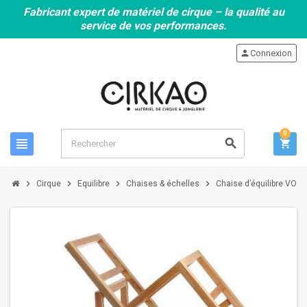
Fabricant expert de matériel de cirque – la qualité au
service de vos performances.
person
Connexion
0
view_headline
search
shopping_cart
chevron_right
chevron_right
chevron_right
chevron_right
Cirque
Equilibre
Chaises & échelles
Chaise d’équilibre VOLT