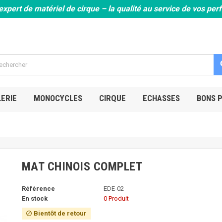
expert de matériel de cirque – la qualité au service de vos pe
s
ERIE
MONOCYCLES
CIRQUE
ECHASSES
BONS 
MAT CHINOIS COMPLET
Référence
EDE-02
En stock
0 Produit
Bientôt de retour
block