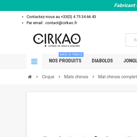
Fabricant 
Contactez-nous au
+33(0) 4 75 34 66 43
Par email : contact@cirkao.fr
MADE IN FRANCE
view_headline
NOS PRODUITS
DIABOLOS
JONGL
chevron_right
Cirque
chevron_right
Mats chinois
chevron_right
Mat chinois complet