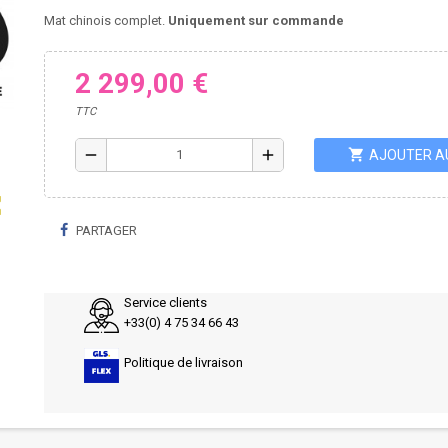
Mat chinois complet.
Uniquement sur commande
2 299,00 €
TTC
shopping_cart
remove
add
AJOUTER A
ap
PARTAGER
Service clients
+33(0) 4 75 34 66 43
Politique de livraison