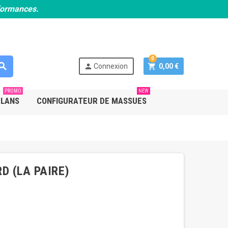
rformances.
0
earch
person
shopping_cart
Connexion
0,00 €
PROMO
NEW
PLANS
CONFIGURATEUR DE MASSUES
D (LA PAIRE)