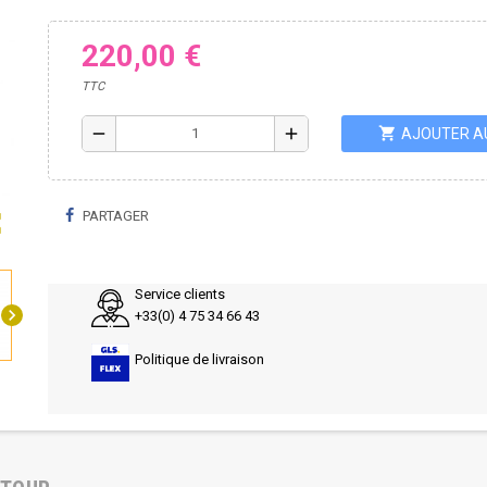
220,00 €
TTC
shopping_cart
remove
add
AJOUTER A
PARTAGER
ap
Service clients
chevron_right
+33(0) 4 75 34 66 43
Politique de livraison