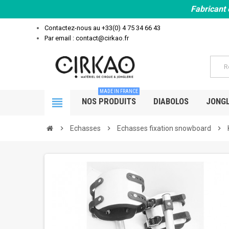
Fabricant 
Contactez-nous au
+33(0) 4 75 34 66 43
Par email : contact@cirkao.fr
MADE IN FRANCE
view_headline
NOS PRODUITS
DIABOLOS
JONGL
chevron_right
Echasses
chevron_right
Echasses fixation snowboard
chevron_right