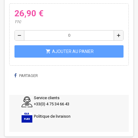
26,90 €
TTC
remove
add
shopping_cart
AJOUTER AU PANIER
PARTAGER
Service clients
+33(0) 4 75 34 66 43
Politique de livraison