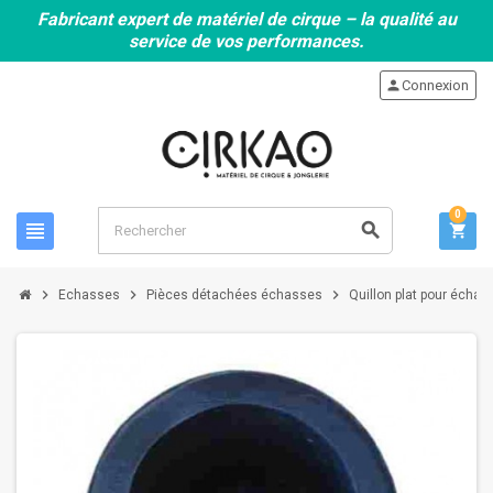
Fabricant expert de matériel de cirque – la qualité au
service de vos performances.
person
Connexion
0
view_headline
search
shopping_cart
chevron_right
chevron_right
chevron_right
Echasses
Pièces détachées échasses
Quillon plat pour écha