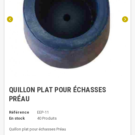
chevron_left
chevron_right
QUILLON PLAT POUR ÉCHASSES
PRÉAU
Référence
EEP-11
En stock
40 Produits
Quillon plat pour échasses Préau