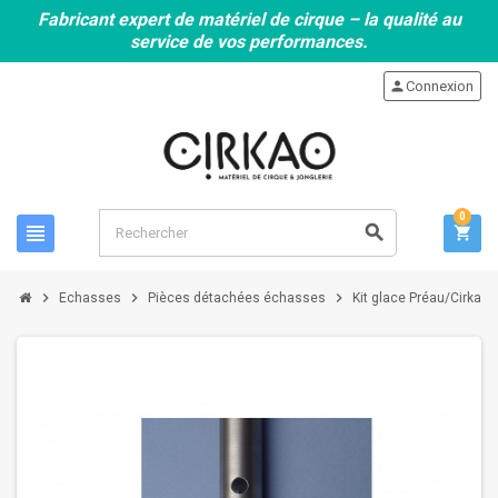
Fabricant expert de matériel de cirque – la qualité au
service de vos performances.
person
Connexion
0
view_headline
search
shopping_cart
chevron_right
chevron_right
chevron_right
Echasses
Pièces détachées échasses
Kit glace Préau/Cirkao (