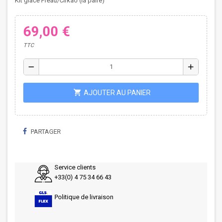
Kit glace Préau/Cirkao (la paire)
69,00 €
TTC
remove
add
shopping_cart
AJOUTER AU PANIER
PARTAGER
Service clients
+33(0) 4 75 34 66 43
Politique de livraison