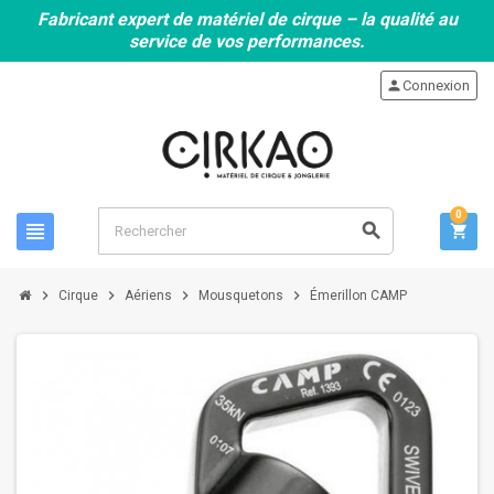
Fabricant expert de matériel de cirque – la qualité au
service de vos performances.
person
Connexion
0
view_headline
search
shopping_cart
chevron_right
chevron_right
chevron_right
chevron_right
Cirque
Aériens
Mousquetons
Émerillon CAMP