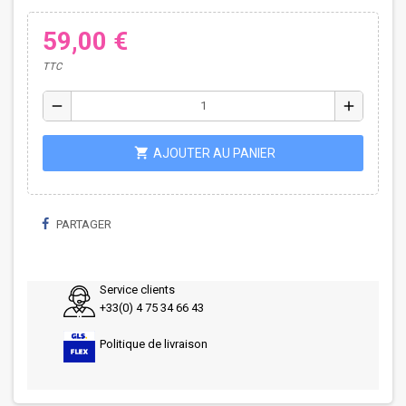
59,00 €
TTC
remove
add
shopping_cart
AJOUTER AU PANIER
PARTAGER
Service clients
+33(0) 4 75 34 66 43
Politique de livraison