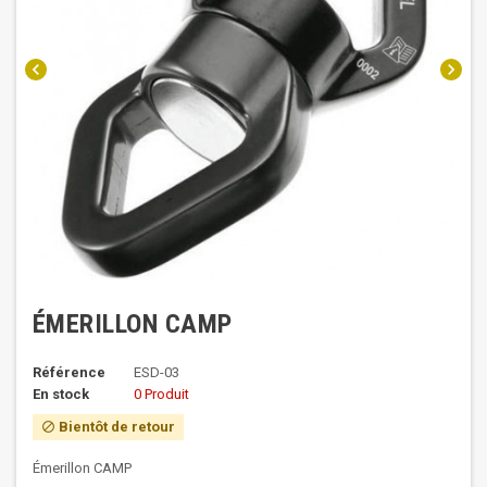
chevron_left
chevron_right
ÉMERILLON CAMP
Référence
ESD-03
En stock
0 Produit
Bientôt de retour
block
Émerillon CAMP