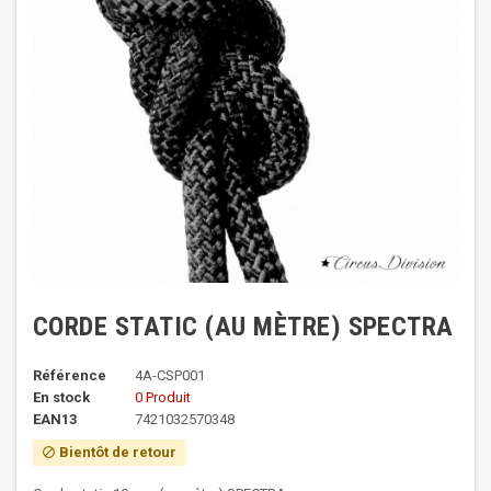
CORDE STATIC (AU MÈTRE) SPECTRA
Référence
4A-CSP001
En stock
0 Produit
EAN13
7421032570348
Bientôt de retour
block