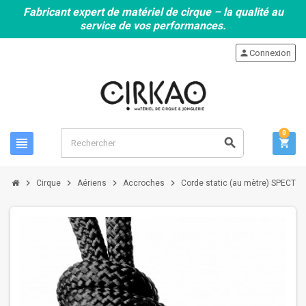
Fabricant expert de matériel de cirque – la qualité au
service de vos performances.
person
Connexion
0
view_headline
search
shopping_cart
chevron_right
chevron_right
chevron_right
chevron_right
Cirque
Aériens
Accroches
Corde static (au mètre) SPECTR