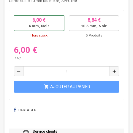
Corde static 10 mm (au mètre) SPECTRA
6,00 €
8,84 €
6 mm, Noir
10.5 mm, Noir
Hors stock
5 Produits
6,00 €
TTC
remove
add
shopping_cart
AJOUTER AU PANIER
PARTAGER
Service clients