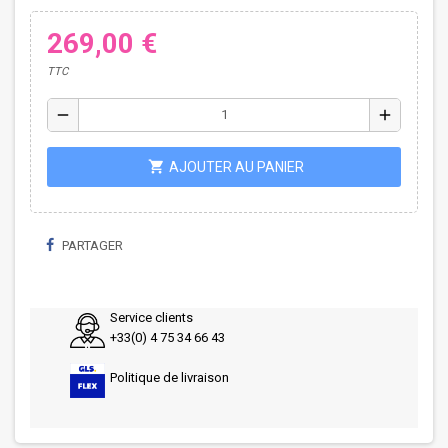
269,00 €
TTC
remove
add
shopping_cart
AJOUTER AU PANIER
PARTAGER
Service clients
+33(0) 4 75 34 66 43
Politique de livraison