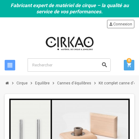
Fabricant expert de matériel de cirque – la qualité au
service de vos performances.
person
Connexion
0
view_headline
search
shopping_cart
chevron_right
chevron_right
chevron_right
chevron_right
Cirque
Equilibre
Cannes d'équilibres
Kit complet canne d'éq