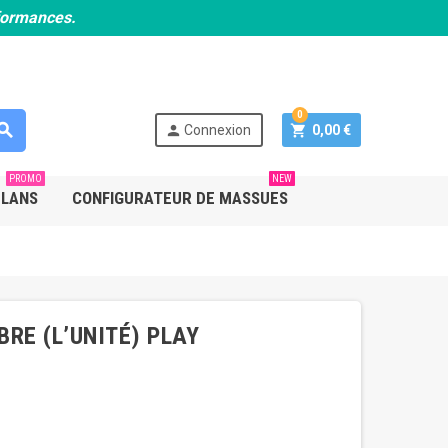
rformances.
0
earch
person
shopping_cart
Connexion
0,00 €
PROMO
NEW
PLANS
CONFIGURATEUR DE MASSUES
RE (L’UNITÉ) PLAY