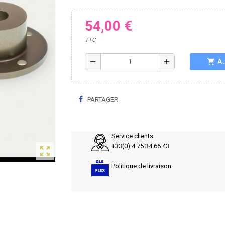
54,00 €
TTC
shopping_cart
remove
add
A
PARTAGER
Service clients
+33(0) 4 75 34 66 43
zoom_out_map
Politique de livraison