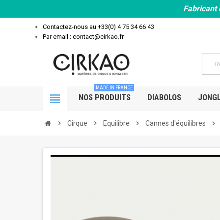
Fabricant 
Contactez-nous au
+33(0) 4 75 34 66 43
Par email : contact@cirkao.fr
MADE IN FRANCE
view_headline
NOS PRODUITS
DIABOLOS
JONGL
chevron_right
Cirque
chevron_right
Equilibre
chevron_right
Cannes d'équilibres
chevron_right