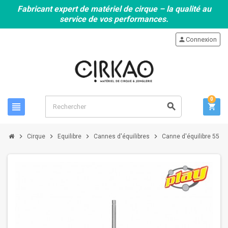
Fabricant expert de matériel de cirque – la qualité au
service de vos performances.
person
Connexion
0
view_headline
search
shopping_cart
chevron_right
chevron_right
chevron_right
chevron_right
Cirque
Equilibre
Cannes d'équilibres
Canne d'équilibre 55 cm