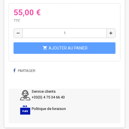
55,00 €
TTC
remove
add
shopping_cart
AJOUTER AU PANIER
PARTAGER
Service clients
+33(0) 4 75 34 66 43
Politique de livraison