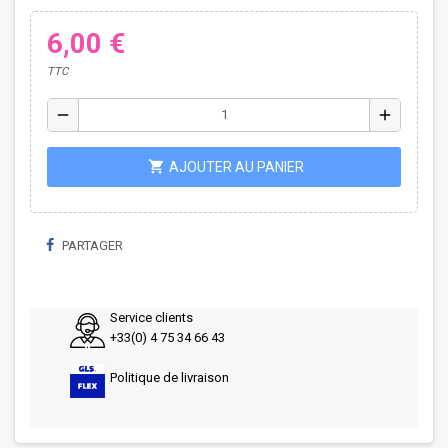
6,00 €
TTC
remove
add
shopping_cart
AJOUTER AU PANIER
PARTAGER
Service clients
+33(0) 4 75 34 66 43
Politique de livraison