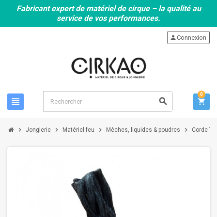
Fabricant expert de matériel de cirque – la qualité au
service de vos performances.
person
Connexion
0
view_headline
search
shopping_cart
chevron_right
chevron_right
chevron_right
chevron_right
Jonglerie
Matériel feu
Mèches, liquides & poudres
Corde Te