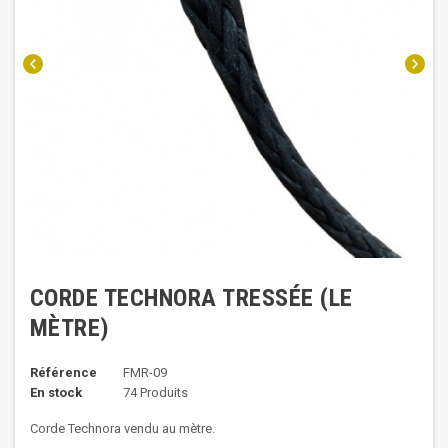
chevron_left
chevron_right
CORDE TECHNORA TRESSÉE (LE
MÈTRE)
Référence
FMR-09
En stock
74 Produits
Corde Technora vendu au mètre.