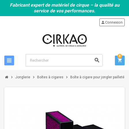
Fabricant expert de matériel de cirque – la qualité au
service de vos performances.
person
Connexion
0
view_headline
search
shopping_cart
chevron_right
chevron_right
chevron_right
Jonglerie
Boîtes à cigares
Boîte à cigare pour jongler pailleté 