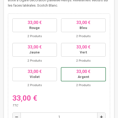
Boîte à cigare décOration pailletée Henrys. Revêtement velours sur
les faces latérales. Scotch Blanc.
33,00 €
33,00 €
Rouge
Bleu
2 Produits
2 Produits
33,00 €
33,00 €
Jaune
Vert
2 Produits
2 Produits
33,00 €
33,00 €
Violet
Argent
2 Produits
2 Produits
33,00 €
TTC
remove
add