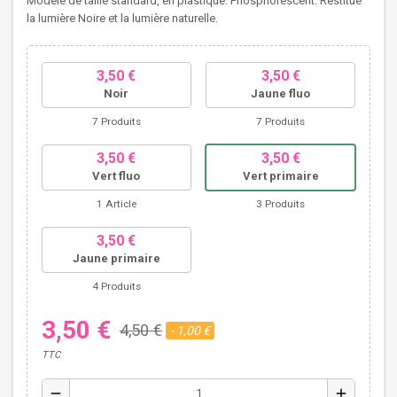
Modèle de taille standard, en plastique. Phosphorescent. Restitue
la lumière Noire et la lumière naturelle.
3,50 €
3,50 €
Noir
Jaune fluo
7 Produits
7 Produits
3,50 €
3,50 €
Vert fluo
Vert primaire
1 Article
3 Produits
3,50 €
Jaune primaire
4 Produits
3,50 €
4,50 €
- 1,00 €
TTC
remove
add