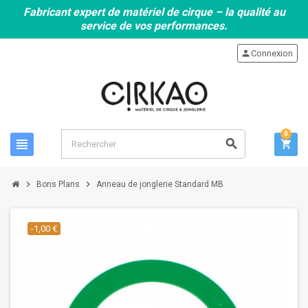
Fabricant expert de matériel de cirque – la qualité au
service de vos performances.
person
Connexion
0
view_headline
search
shopping_cart
chevron_right
chevron_right
Bons Plans
Anneau de jonglerie Standard MB
-1,00 €