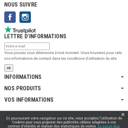
NOUS SUIVRE
Facebook
Instagram
LETTRE D'INFORMATIONS
Vous pouvez vous désinscrire à tout moment. Vous trouverez pour cela
nos informations de contact dans les conditions d'utilisation du site.
INFORMATIONS
NOS PRODUITS
VOS INFORMATIONS
Copyright © 2024 LA RIBOULDINGUE
En poursuivant votre navigation sur ce site, vous acceptez l'utilisation de
Cookies pour vous proposer des publicités ciblées adaptées à vos
Création :
SFI
centres d'intérêts et réaliser des statistiques de visites.
En savoir plus.