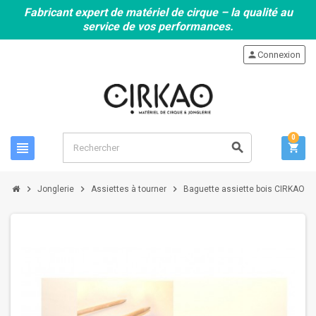
Fabricant expert de matériel de cirque – la qualité au
service de vos performances.
person
Connexion
0
view_headline
search
shopping_cart
chevron_right
chevron_right
chevron_right
Jonglerie
Assiettes à tourner
Baguette assiette bois CIRKAO