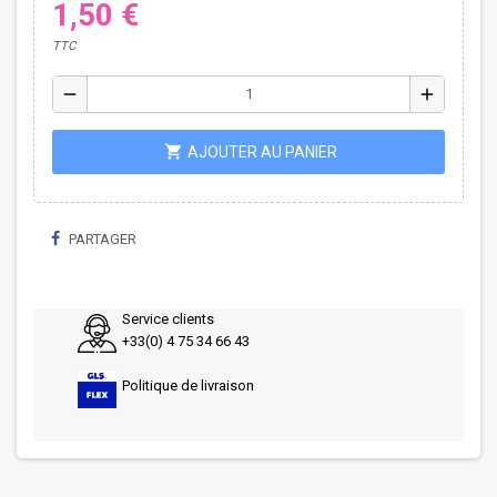
1,50 €
TTC
remove
add
shopping_cart
AJOUTER AU PANIER
PARTAGER
Service clients
+33(0) 4 75 34 66 43
Politique de livraison