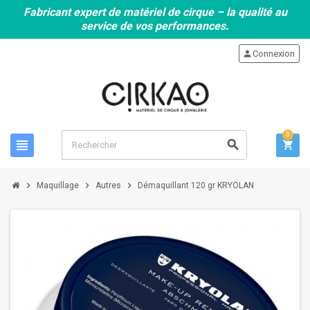
Fabricant expert de matériel de cirque – la qualité au
service de vos performances.
person
Connexion
0
view_headline
search
shopping_cart
chevron_right
chevron_right
chevron_right
Maquillage
Autres
Démaquillant 120 gr KRYOLAN