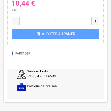
10,44 €
TTC
remove
add
shopping_cart
AJOUTER AU PANIER
PARTAGER
Service clients
+33(0) 4 75 34 66 43
Politique de livraison