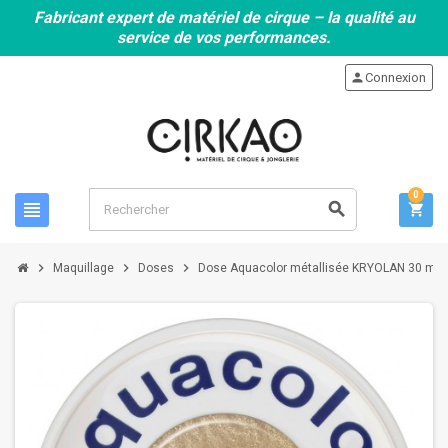
Fabricant expert de matériel de cirque – la qualité au
service de vos performances.
person
Connexion
0
view_headline
search
shopping_cart
chevron_right
chevron_right
chevron_right
Maquillage
Doses
Dose Aquacolor métallisée KRYOLAN 30 ml