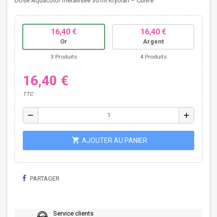
Dose Aquacolor métallisée 30 ml Kryolan – Cuivre
16,40 €
16,40 €
Or
Argent
3 Produits
4 Produits
16,40 €
TTC
remove
add
shopping_cart
AJOUTER AU PANIER
PARTAGER
Service clients