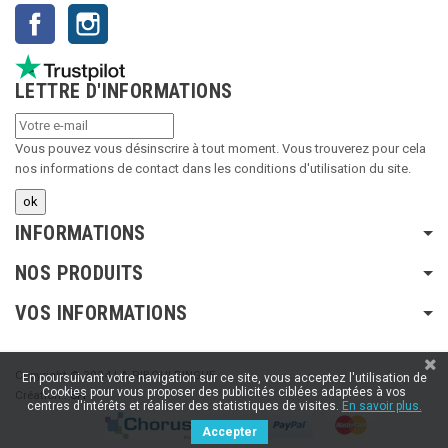
Facebook
Instagram
LETTRE D'INFORMATIONS
Vous pouvez vous désinscrire à tout moment. Vous trouverez pour cela
nos informations de contact dans les conditions d'utilisation du site.
INFORMATIONS
NOS PRODUITS
VOS INFORMATIONS
Copyright © 2024 LA RIBOULDINGUE
En poursuivant votre navigation sur ce site, vous acceptez l'utilisation de
Cookies pour vous proposer des publicités ciblées adaptées à vos
Création :
SFI
centres d'intérêts et réaliser des statistiques de visites.
En savoir plus.
Accepter