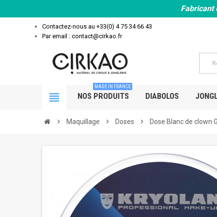
Fabricant 
Contactez-nous au
+33(0) 4 75 34 66 43
Par email : contact@cirkao.fr
MADE IN FRANCE
view_headline
NOS PRODUITS
DIABOLOS
JONGL
chevron_right
Maquillage
chevron_right
Doses
chevron_right
Dose Blanc de clown G