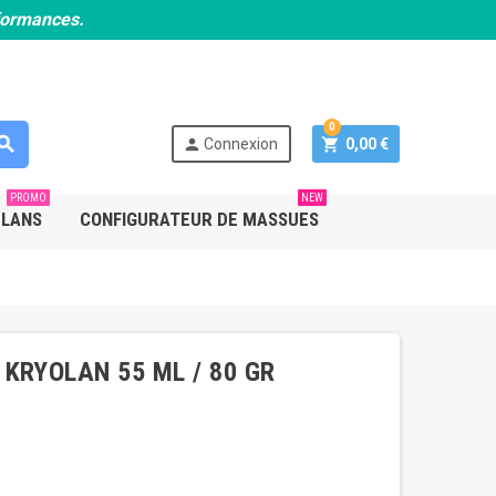
rformances.
0
earch
person
shopping_cart
Connexion
0,00 €
PROMO
NEW
PLANS
CONFIGURATEUR DE MASSUES
KRYOLAN 55 ML / 80 GR