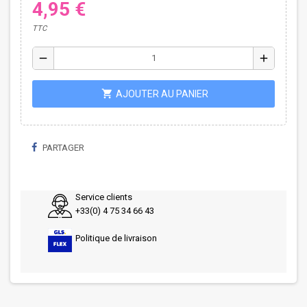
4,95 €
TTC
remove
add
shopping_cart
AJOUTER AU PANIER
PARTAGER
Service clients
+33(0) 4 75 34 66 43
Politique de livraison