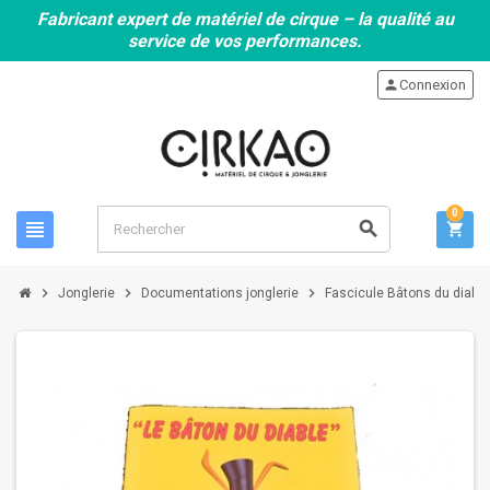
Fabricant expert de matériel de cirque – la qualité au
service de vos performances.
person
Connexion
0
view_headline
search
shopping_cart
chevron_right
chevron_right
chevron_right
Jonglerie
Documentations jonglerie
Fascicule Bâtons du diabl