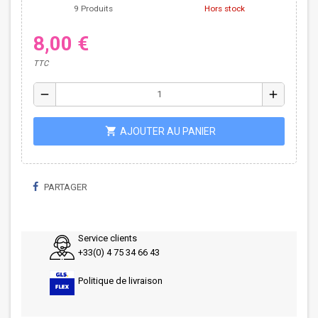
9 Produits
Hors stock
8,00 €
TTC
remove
add
shopping_cart
AJOUTER AU PANIER
PARTAGER
Service clients
+33(0) 4 75 34 66 43
Politique de livraison