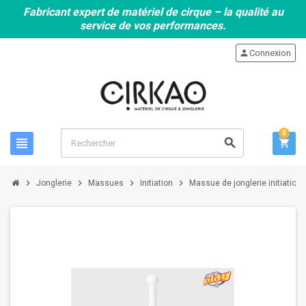
Fabricant expert de matériel de cirque – la qualité au
service de vos performances.
person
Connexion
0
view_headline
search
shopping_cart
chevron_right
chevron_right
chevron_right
chevron_right
Jonglerie
Massues
Initiation
Massue de jonglerie initiation