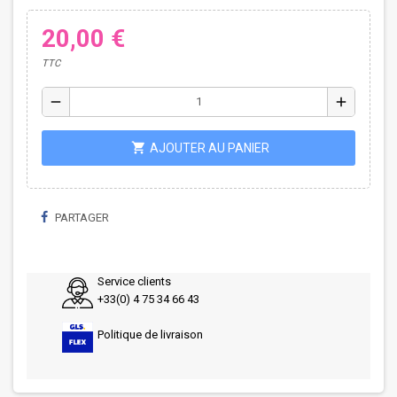
20,00 €
TTC
remove
add
shopping_cart
AJOUTER AU PANIER
PARTAGER
Service clients
+33(0) 4 75 34 66 43
Politique de livraison