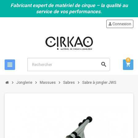
Fabricant expert de matériel de cirque – la qualité au
service de vos performances.
person
Connexion
0
view_headline
search
shopping_cart
chevron_right
chevron_right
chevron_right
chevron_right
Jonglerie
Massues
Sabres
Sabre à jongler JWS