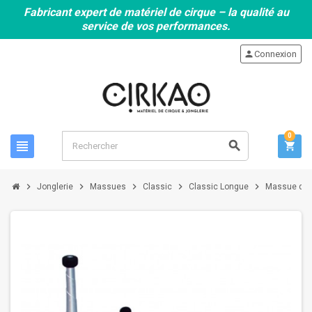
Fabricant expert de matériel de cirque – la qualité au
service de vos performances.
person
Connexion
0
view_headline
search
shopping_cart
chevron_right
chevron_right
chevron_right
chevron_right
chevron_right
Jonglerie
Massues
Classic
Classic Longue
Massue de j