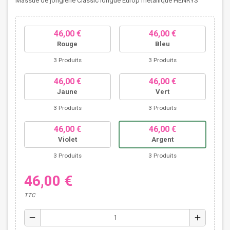
Massue de jonglerie Classic longue Europ métallique HENRYS
46,00 €
46,00 €
Rouge
Bleu
3 Produits
3 Produits
46,00 €
46,00 €
Jaune
Vert
3 Produits
3 Produits
46,00 €
46,00 €
Violet
Argent
3 Produits
3 Produits
46,00 €
TTC
remove
add