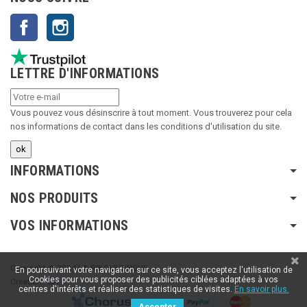
Facebook
Instagram
LETTRE D'INFORMATIONS
Vous pouvez vous désinscrire à tout moment. Vous trouverez pour cela
nos informations de contact dans les conditions d'utilisation du site.
INFORMATIONS
NOS PRODUITS
VOS INFORMATIONS
Copyright © 2024 LA RIBOULDINGUE
En poursuivant votre navigation sur ce site, vous acceptez l'utilisation de
Cookies pour vous proposer des publicités ciblées adaptées à vos
Création :
SFI
centres d'intérêts et réaliser des statistiques de visites.
En savoir plus.