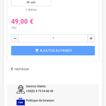
Or uni
1 Article
49,00 €
TTC
remove
add
shopping_cart
AJOUTER AU PANIER
PARTAGER
Service clients
+33(0) 4 75 34 66 43
Politique de livraison