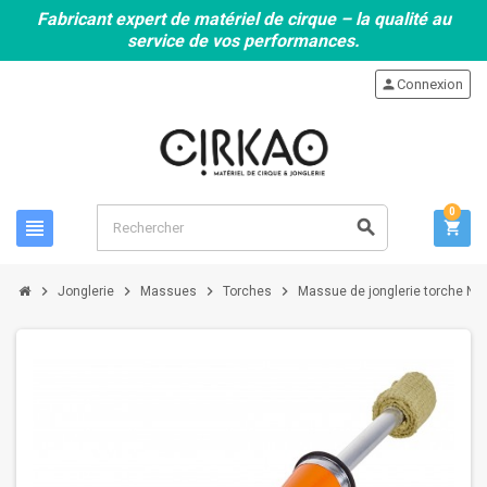
Fabricant expert de matériel de cirque – la qualité au
service de vos performances.
person
Connexion
0
view_headline
search
shopping_cart
chevron_right
chevron_right
chevron_right
chevron_right
Jonglerie
Massues
Torches
Massue de jonglerie torche Nit