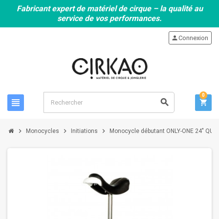
Fabricant expert de matériel de cirque – la qualité au
service de vos performances.
person
Connexion
0
view_headline
search
shopping_cart
chevron_right
chevron_right
chevron_right
Monocycles
Initiations
Monocycle débutant ONLY-ONE 24" QU-