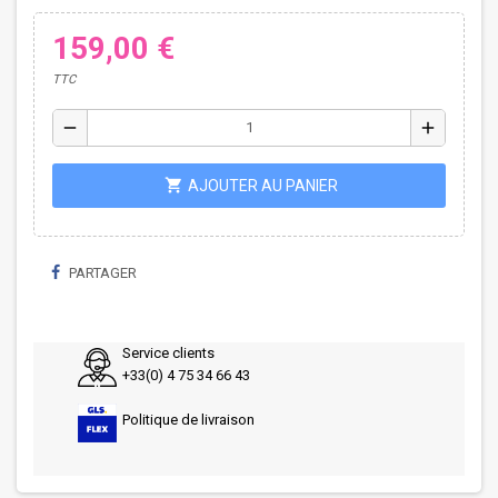
159,00 €
TTC
remove
add
shopping_cart
AJOUTER AU PANIER
PARTAGER
Service clients
+33(0) 4 75 34 66 43
Politique de livraison