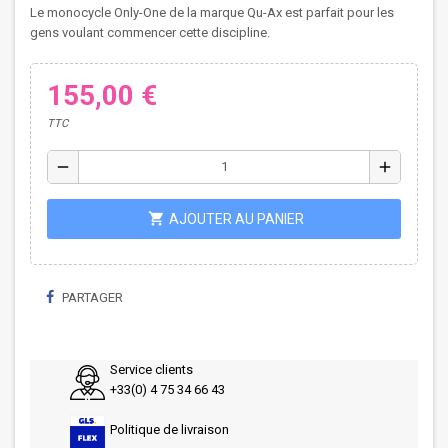
Le monocycle Only-One de la marque Qu-Ax est parfait pour les
gens voulant commencer cette discipline.
155,00 €
TTC
remove
add
shopping_cart
AJOUTER AU PANIER
PARTAGER
Service clients
+33(0) 4 75 34 66 43
Politique de livraison