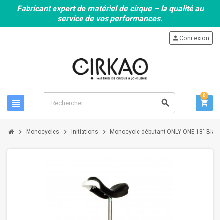
Fabricant expert de matériel de cirque – la qualité au
service de vos performances.
person
Connexion
0
view_headline
search
shopping_cart
chevron_right
chevron_right
chevron_right
Monocycles
Initiations
Monocycle débutant ONLY-ONE 18" Blan