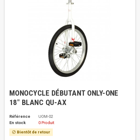
MONOCYCLE DÉBUTANT ONLY-ONE
18" BLANC QU-AX
Référence
UOM-02
En stock
0 Produit
Bientôt de retour
block