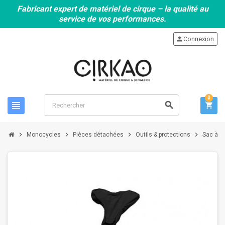
Fabricant expert de matériel de cirque – la qualité au
service de vos performances.
person
Connexion
0
view_headline
search
shopping_cart
chevron_right
chevron_right
chevron_right
chevron_right
Monocycles
Pièces détachées
Outils & protections
Sac à d