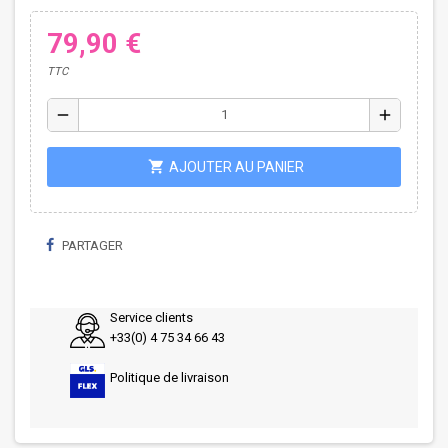
79,90 €
TTC
remove
add
shopping_cart
AJOUTER AU PANIER
PARTAGER
Service clients
+33(0) 4 75 34 66 43
Politique de livraison