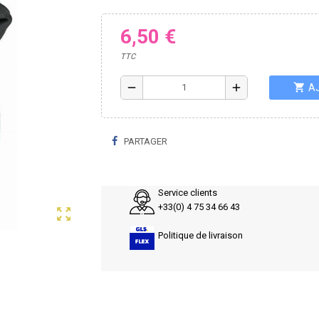
6,50 €
TTC
shopping_cart
remove
add
A
PARTAGER
Service clients
+33(0) 4 75 34 66 43
zoom_out_map
Politique de livraison