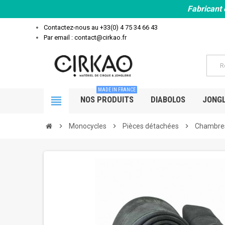
Fabricant 
Contactez-nous au
+33(0) 4 75 34 66 43
Par email : contact@cirkao.fr
MADE IN FRANCE
view_headline
NOS PRODUITS
DIABOLOS
JONGL
chevron_right
Monocycles
chevron_right
Pièces détachées
chevron_right
Chambres