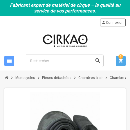
Fabricant expert de matériel de cirque – la qualité au
service de vos performances.
person
Connexion
0
view_headline
search
shopping_cart
chevron_right
chevron_right
chevron_right
chevron_right
Monocycles
Pièces détachées
Chambres à air
Chambre à a