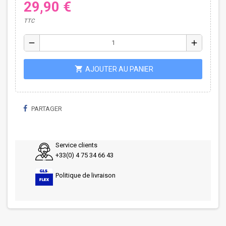
29,90 €
TTC
remove
add
shopping_cart
AJOUTER AU PANIER
PARTAGER
Service clients
+33(0) 4 75 34 66 43
Politique de livraison