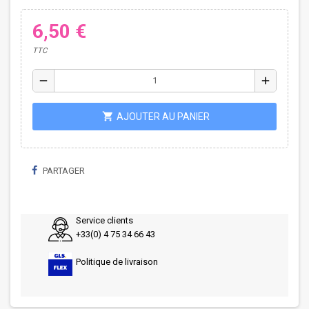
6,50 €
TTC
remove
add
shopping_cart
AJOUTER AU PANIER
PARTAGER
Service clients
+33(0) 4 75 34 66 43
Politique de livraison