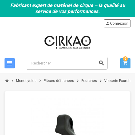
Fabricant expert de matériel de cirque – la qualité au
service de vos performances.
person
Connexion
0
view_headline
search
shopping_cart
chevron_right
chevron_right
chevron_right
chevron_right
Monocycles
Pièces détachées
Fourches
Visserie Fourche Q