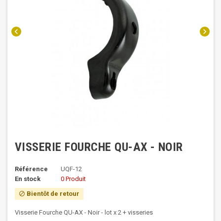
chevron_left
chevron_right
VISSERIE FOURCHE QU-AX - NOIR
Référence
UQF-12
En stock
0 Produit
Bientôt de retour
block
Visserie Fourche QU-AX - Noir - lot x 2 + visseries