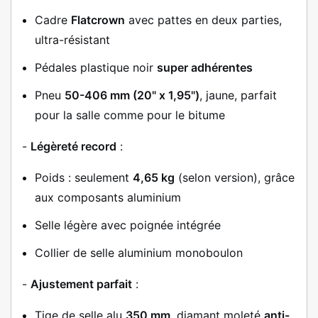
Cadre
Flatcrown
avec pattes en deux parties,
ultra-résistant
Pédales plastique noir
super adhérentes
Pneu
50-406 mm (20" x 1,95")
, jaune, parfait
pour la salle comme pour le bitume
-
Légèreté record
:
Poids : seulement
4,65 kg
(selon version), grâce
aux composants aluminium
Selle légère avec poignée intégrée
Collier de selle aluminium monoboulon
-
Ajustement parfait
:
Tige de selle alu
350 mm
, diamant moleté
anti-