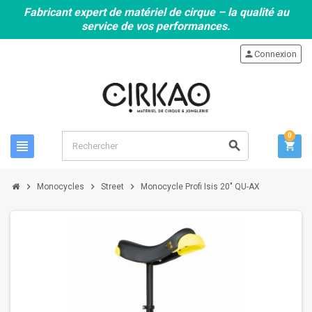
Fabricant expert de matériel de cirque – la qualité au
service de vos performances.
person
Connexion
0
view_headline
search
shopping_cart
chevron_right
chevron_right
chevron_right
Monocycles
Street
Monocycle Profi Isis 20" QU-AX