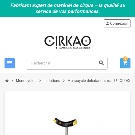
Fabricant expert de matériel de cirque – la qualité au
service de vos performances.
person
Connexion
0
view_headline
search
shopping_cart
chevron_right
chevron_right
chevron_right
Monocycles
Initiations
Monocycle débutant Luxus 18" QU-AX