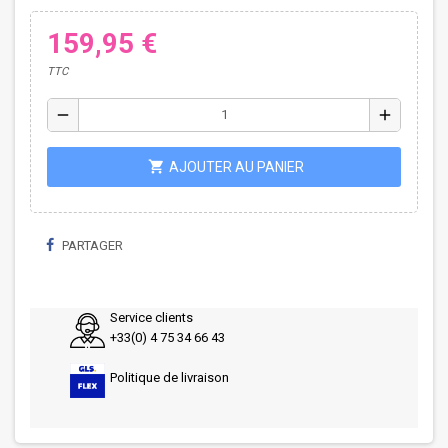
159,95 €
TTC
remove
add
shopping_cart
AJOUTER AU PANIER
PARTAGER
Service clients
+33(0) 4 75 34 66 43
Politique de livraison