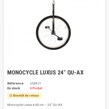
MONOCYCLE LUXUS 24" QU-AX
Référence
UQM-31
En stock
0 Produit
Bientôt de retour
block
Monocycle Luxus ø 60 cm – 24" QU-AX