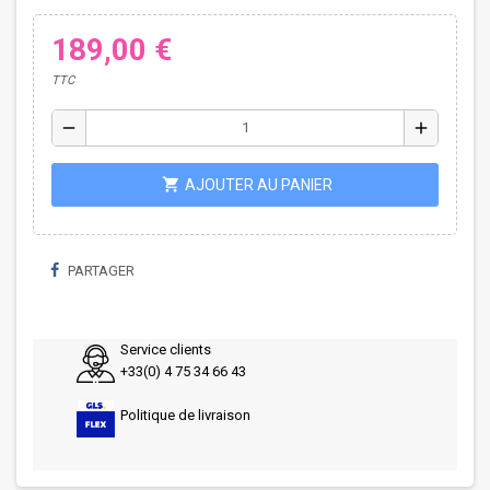
189,00 €
TTC
remove
add
shopping_cart
AJOUTER AU PANIER
PARTAGER
Service clients
+33(0) 4 75 34 66 43
Politique de livraison