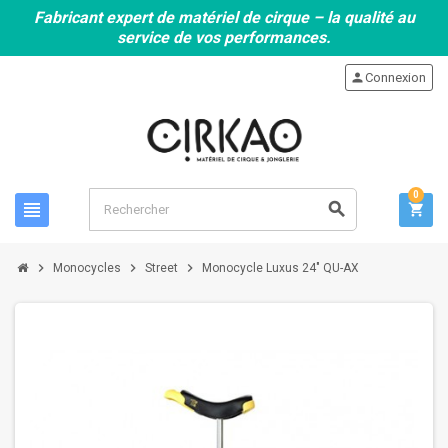
Fabricant expert de matériel de cirque – la qualité au
service de vos performances.
person
Connexion
0
view_headline
search
shopping_cart
chevron_right
chevron_right
chevron_right
Monocycles
Street
Monocycle Luxus 24" QU-AX