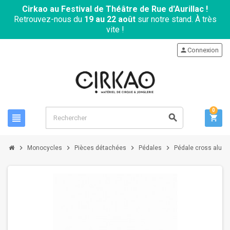
Cirkao au Festival de Théâtre de Rue d'Aurillac !
Retrouvez-nous du
19 au 22 août
sur notre stand. À très
vite !
person
Connexion
0
view_headline
search
shopping_cart
chevron_right
chevron_right
chevron_right
chevron_right
Monocycles
Pièces détachées
Pédales
Pédale cross alu ×