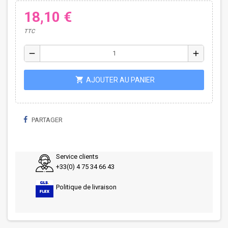
18,10 €
TTC
remove
add
shopping_cart
AJOUTER AU PANIER
PARTAGER
Service clients
+33(0) 4 75 34 66 43
Politique de livraison