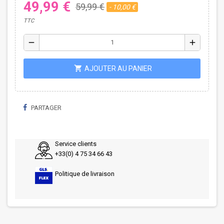
49,99 €
59,99 €
- 10,00 €
TTC
remove
add
shopping_cart
AJOUTER AU PANIER
PARTAGER
Service clients
+33(0) 4 75 34 66 43
Politique de livraison