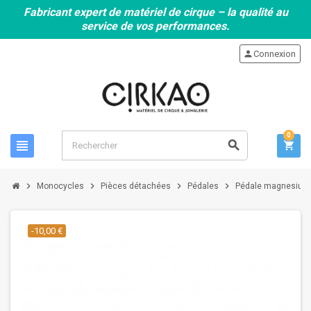
Fabricant expert de matériel de cirque – la qualité au
service de vos performances.
person
Connexion
0
view_headline
search
shopping_cart
chevron_right
chevron_right
chevron_right
chevron_right
Monocycles
Pièces détachées
Pédales
Pédale magnesium 
-10,00 €