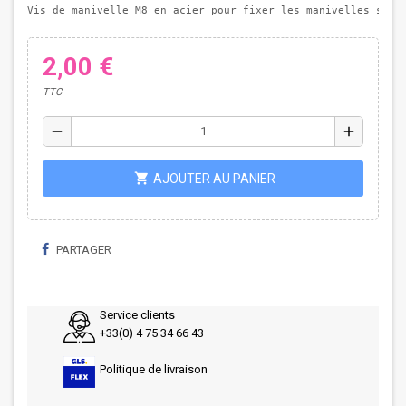
Vis de manivelle M8 en acier pour fixer les manivelles sur 
2,00 €
TTC
remove
add
shopping_cart
AJOUTER AU PANIER
PARTAGER
Service clients
+33(0) 4 75 34 66 43
Politique de livraison