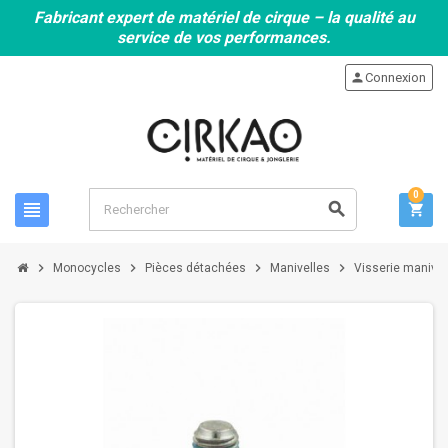
Fabricant expert de matériel de cirque – la qualité au
service de vos performances.
person
Connexion
0
view_headline
search
shopping_cart
chevron_right
chevron_right
chevron_right
chevron_right
Monocycles
Pièces détachées
Manivelles
Visserie manivel